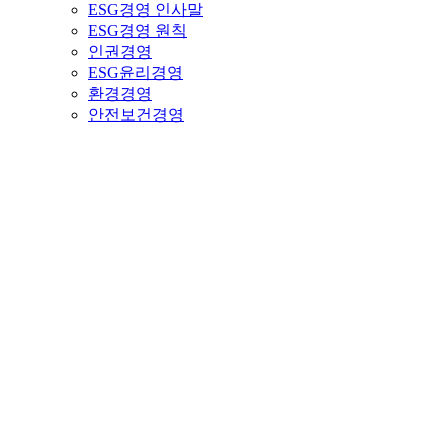
ESG경영 인사말
ESG경영 원칙
인권경영
ESG윤리경영
환경경영
안전보건경영
사업분야
생산공정 소개
제품 소개
설비 현황
고객센터
공지사항
온라인 제보
ESG경영 인사말
ESG경영 원칙
인권경영
ESG윤리경영
환경경영